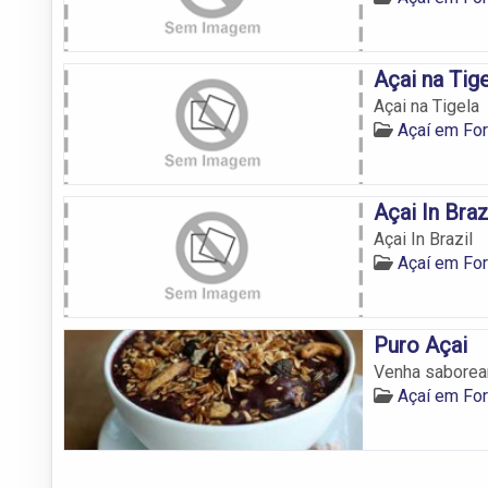
Açai na Tig
Açai na Tigela
Açaí em For
Açai In Braz
Açai In Brazil
Açaí em For
Puro Açai
Venha saborear 
Açaí em For