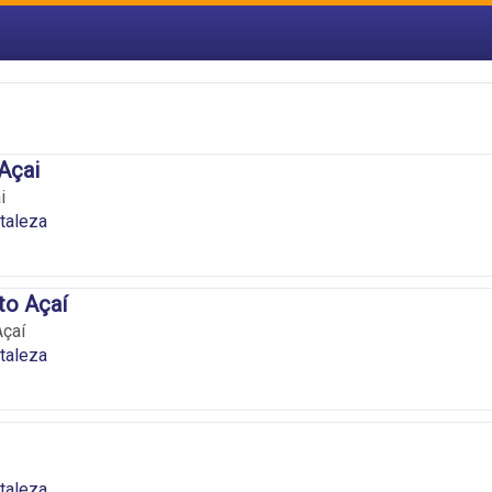
Açai
i
taleza
to Açaí
Açaí
taleza
taleza