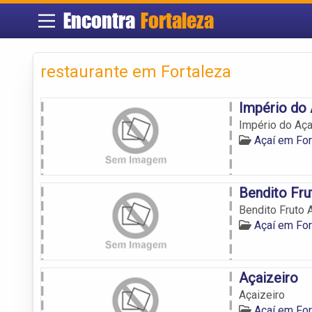
Encontra
Fortaleza
restaurante em Fortaleza
Império do 
Império do Aça
Açaí em For
Bendito Fru
Bendito Fruto 
Açaí em For
Açaizeiro
Açaizeiro
Açaí em For