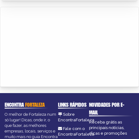
ENCONTRA
FORTALEZA
LINKS RÁPIDOS
NOVIDADES POR E-
MAIL
O melhor de Fortaleza num
Sobre
só lugar! Dicas, onde ir, o
EncontraFortaleza
Receba grátis as
que fazer, as melhores
principais notícias,
Fale com o
empresas, locais, serviços e
dicas e promoções
EncontraFortaleza
muito mais no guia Encontra