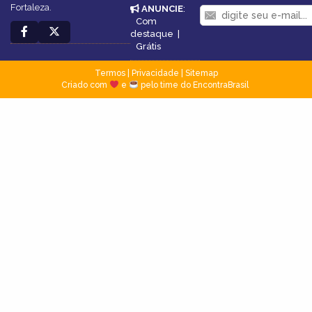
Fortaleza.
ANUNCIE
:
Com
destaque
|
Grátis
Termos
|
Privacidade
|
Sitemap
Criado com
e
pelo time do EncontraBrasil