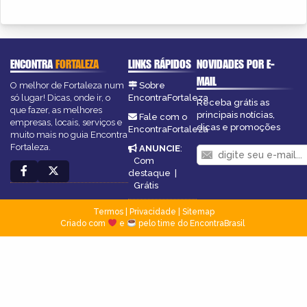
ENCONTRA
FORTALEZA
LINKS RÁPIDOS
NOVIDADES POR E-
MAIL
O melhor de Fortaleza num
Sobre
só lugar! Dicas, onde ir, o
EncontraFortaleza
Receba grátis as
que fazer, as melhores
principais notícias,
Fale com o
empresas, locais, serviços e
dicas e promoções
EncontraFortaleza
muito mais no guia Encontra
Fortaleza.
ANUNCIE
:
Com
destaque
|
Grátis
Termos
|
Privacidade
|
Sitemap
Criado com
e
pelo time do EncontraBrasil