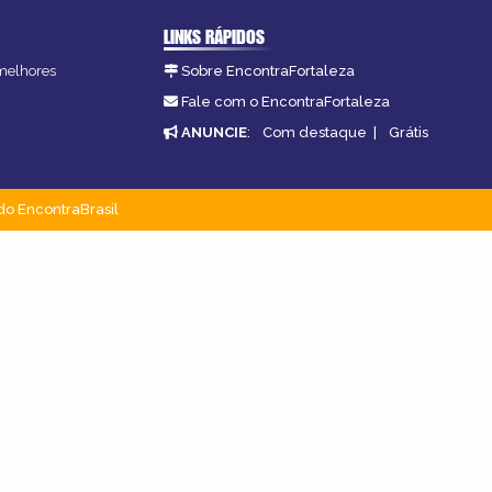
LINKS RÁPIDOS
 melhores
Sobre EncontraFortaleza
Fale com o EncontraFortaleza
ANUNCIE
:
Com destaque
|
Grátis
do EncontraBrasil