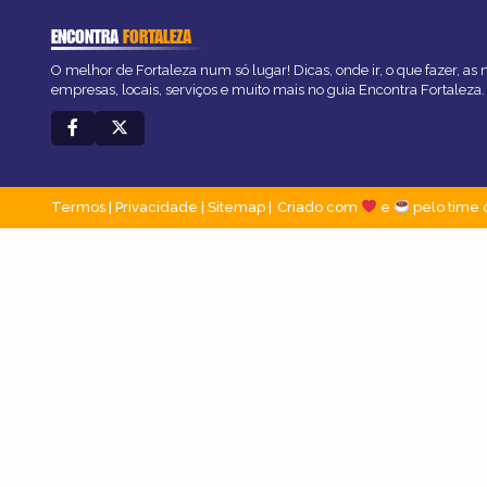
ENCONTRA
FORTALEZA
O melhor de Fortaleza num só lugar! Dicas, onde ir, o que fazer, as
empresas, locais, serviços e muito mais no guia Encontra Fortaleza.
Termos
|
Privacidade
|
Sitemap
Criado com
e
pelo time 