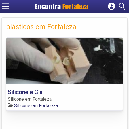
Encontra
Fortaleza
Cadastrar empresa
Fazer login
plásticos em Fortaleza
Criar conta
Silicone e Cia
Silicone em Fortaleza.
Silicone em Fortaleza