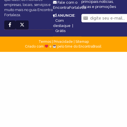
principais notícias,
Fale com o
empresas, locais, serviços e
dicas e promoções
EncontraFortaleza
muito mais no guia Encontra
Fortaleza.
ANUNCIE
:
Com
destaque
|
Grátis
Termos
|
Privacidade
|
Sitemap
Criado com
e
pelo time do EncontraBrasil