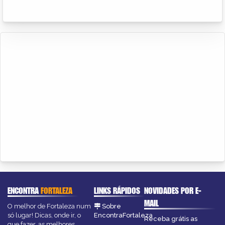
ENCONTRA
FORTALEZA
LINKS RÁPIDOS
NOVIDADES POR E-
MAIL
O melhor de Fortaleza num
Sobre
só lugar! Dicas, onde ir, o
EncontraFortaleza
Receba grátis as
que fazer, as melhores