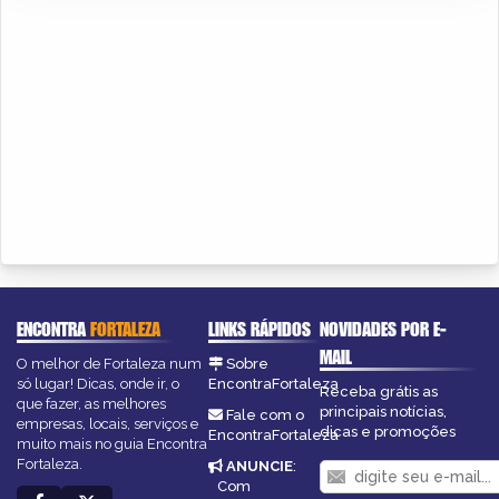
ENCONTRA
FORTALEZA
LINKS RÁPIDOS
NOVIDADES POR E-
MAIL
O melhor de Fortaleza num
Sobre
só lugar! Dicas, onde ir, o
EncontraFortaleza
Receba grátis as
que fazer, as melhores
principais notícias,
Fale com o
empresas, locais, serviços e
dicas e promoções
EncontraFortaleza
muito mais no guia Encontra
Fortaleza.
ANUNCIE
:
Com