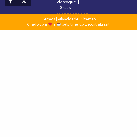
destaque
|
Grátis
Termos
|
Privacidade
|
Sitemap
Criado com
e
pelo time do EncontraBrasil