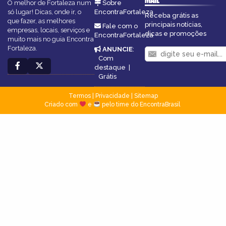
O melhor de Fortaleza num
Sobre
só lugar! Dicas, onde ir, o
EncontraFortaleza
Receba grátis as
que fazer, as melhores
principais notícias,
Fale com o
empresas, locais, serviços e
dicas e promoções
EncontraFortaleza
muito mais no guia Encontra
Fortaleza.
ANUNCIE
:
Com
destaque
|
Grátis
Termos
|
Privacidade
|
Sitemap
Criado com
e
pelo time do EncontraBrasil