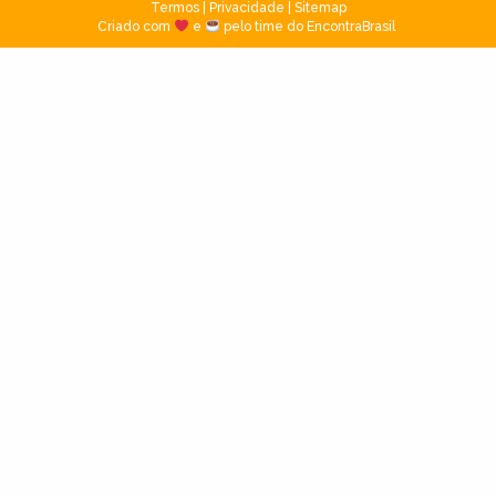
Termos
|
Privacidade
|
Sitemap
Criado com
e
pelo time do EncontraBrasil