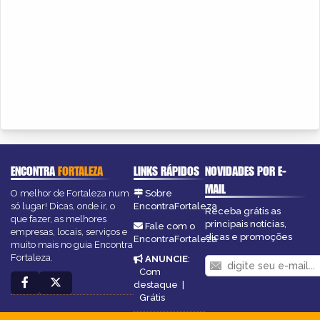
ENCONTRA
FORTALEZA
LINKS RÁPIDOS
NOVIDADES POR E-
MAIL
O melhor de Fortaleza num
Sobre
só lugar! Dicas, onde ir, o
EncontraFortaleza
Receba grátis as
que fazer, as melhores
principais notícias,
Fale com o
empresas, locais, serviços e
dicas e promoções
EncontraFortaleza
muito mais no guia Encontra
Fortaleza.
ANUNCIE
:
Com
destaque
|
Grátis