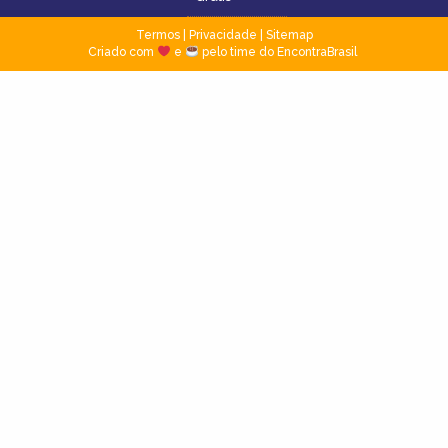
Termos
|
Privacidade
|
Sitemap
Criado com
e
pelo time do EncontraBrasil