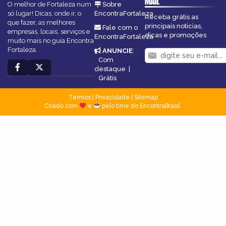
MAIL
O melhor de Fortaleza num
Sobre
só lugar! Dicas, onde ir, o
EncontraFortaleza
Receba grátis as
que fazer, as melhores
principais notícias,
Fale com o
empresas, locais, serviços e
dicas e promoções
EncontraFortaleza
muito mais no guia Encontra
Fortaleza.
ANUNCIE
:
Com
destaque
|
Grátis
Termos
|
Privacidade
|
Sitemap
Criado com
e
pelo time do EncontraBrasil