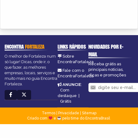
ENCONTRA
FORTALEZA
LINKS RÁPIDOS
NOVIDADES POR E-
MAIL
O melhor de Fortaleza num
Sobre
só lugar! Dicas, onde ir, o
EncontraFortaleza
Receba grátis as
que fazer, as melhores
principais notícias,
Fale com o
empresas, locais, serviços e
dicas e promoções
EncontraFortaleza
muito mais no guia Encontra
Fortaleza.
ANUNCIE
:
Com
destaque
|
Grátis
Termos
|
Privacidade
|
Sitemap
Criado com
e
pelo time do EncontraBrasil