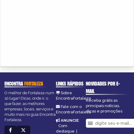
ENCONTRA
FORTALEZA
LINKS RÁPIDOS
NOVIDADES POR E-
MAIL
O melhor de Fortaleza num
Sobre
só lugar! Dicas, onde ir, o
EncontraFortaleza
Receba grátis as
que fazer, as melhores
principais notícias,
Fale com o
empresas, locais, serviços e
dicas e promoções
EncontraFortaleza
muito mais no guia Encontra
Fortaleza.
ANUNCIE
:
Com
destaque
|