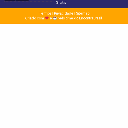
Grátis
Termos
|
Privacidade
|
Sitemap
Criado com
e
pelo time do EncontraBrasil