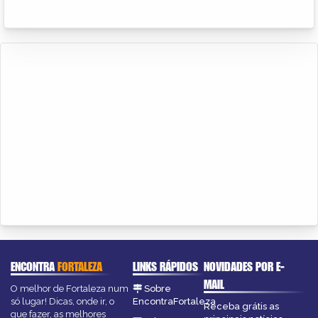
ENCONTRA
FORTALEZA
LINKS RÁPIDOS
NOVIDADES POR E-
MAIL
O melhor de Fortaleza num
Sobre
só lugar! Dicas, onde ir, o
EncontraFortaleza
Receba grátis as
que fazer, as melhores