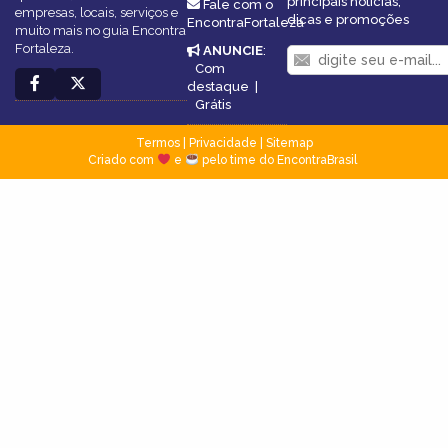
principais notícias,
Fale com o
empresas, locais, serviços e
dicas e promoções
EncontraFortaleza
muito mais no guia Encontra
Fortaleza.
ANUNCIE
:
Com
destaque
|
Grátis
Termos
|
Privacidade
|
Sitemap
Criado com
e
pelo time do EncontraBrasil