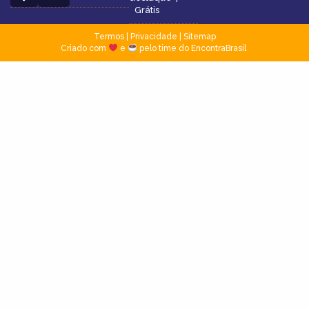
Grátis
Termos
|
Privacidade
|
Sitemap
Criado com
e
pelo time do EncontraBrasil