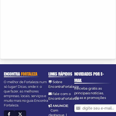
ENCONTRA
FORTALEZA
LINKS RÁPIDOS
NOVIDADES POR E-
MAIL
O melhor de Fortaleza num
Sobre
só lugar! Dicas, onde ir, o
EncontraFortaleza
Receba grátis as
que fazer, as melhores
principais notícias,
Fale com o
empresas, locais, serviços e
dicas e promoções
EncontraFortaleza
muito mais no guia Encontra
Fortaleza.
ANUNCIE
:
Com
destaque
|