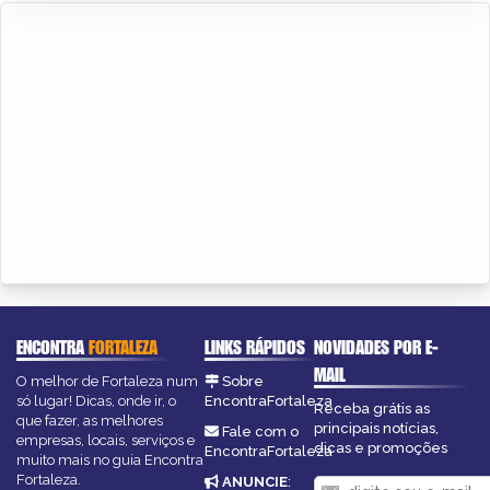
ENCONTRA
FORTALEZA
LINKS RÁPIDOS
NOVIDADES POR E-
MAIL
O melhor de Fortaleza num
Sobre
só lugar! Dicas, onde ir, o
EncontraFortaleza
Receba grátis as
que fazer, as melhores
principais notícias,
Fale com o
empresas, locais, serviços e
dicas e promoções
EncontraFortaleza
muito mais no guia Encontra
Fortaleza.
ANUNCIE
: