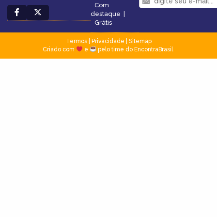
Com
destaque
|
Grátis
Termos
|
Privacidade
|
Sitemap
Criado com
e
pelo time do EncontraBrasil