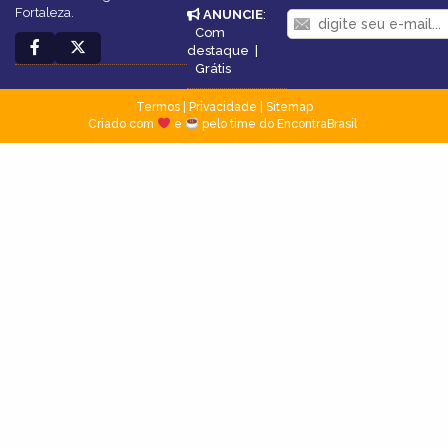
Fortaleza.
ANUNCIE
:
Com
destaque
|
Grátis
Termos
|
Privacidade
|
Sitemap
Criado com
e
pelo time do EncontraBrasil