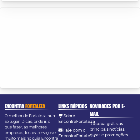
ENCONTRA
FORTALEZA
LINKS RÁPIDOS
NOVIDADES POR E-
MAIL
O melhor de Fortaleza num
Sobre
só lugar! Dicas, onde ir, o
EncontraFortaleza
Receba grátis as
que fazer, as melhores
principais notícias,
Fale com o
empresas, locais, serviços e
dicas e promoções
EncontraFortaleza
muito mais no guia Encontra