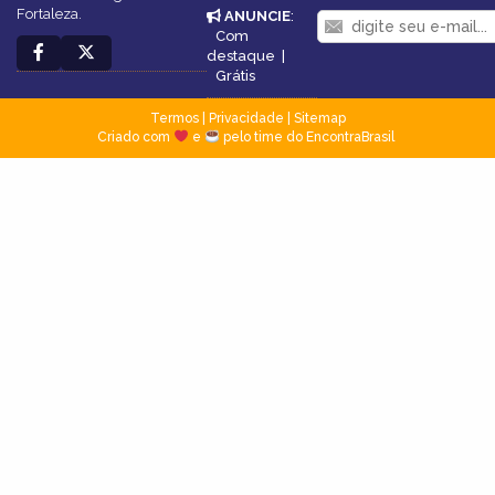
Fortaleza.
ANUNCIE
:
Com
destaque
|
Grátis
Termos
|
Privacidade
|
Sitemap
Criado com
e
pelo time do EncontraBrasil