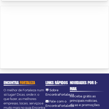
ENCONTRA
FORTALEZA
LINKS RÁPIDOS
NOVIDADES POR E-
MAIL
O melhor de Fortaleza num
Sobre
só lugar! Dicas, onde ir, o
EncontraFortaleza
Receba grátis as
que fazer, as melhores
principais notícias,
Fale com o
empresas, locais, serviços e
dicas e promoções
EncontraFortaleza
muito mais no guia Encontra