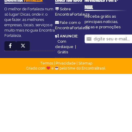
MAIL
O melhor de Fortaleza num
Sobre
só lugar! Dicas, onde ir, o
EncontraFortaleza
Receba grátis as
que fazer, as melhores
principais notícias,
Fale com o
empresas, locais, serviços e
dicas e promoções
EncontraFortaleza
muito mais no guia Encontra
Fortaleza.
ANUNCIE
:
Com
destaque
|
Grátis
Termos
|
Privacidade
|
Sitemap
Criado com
e
pelo time do EncontraBrasil