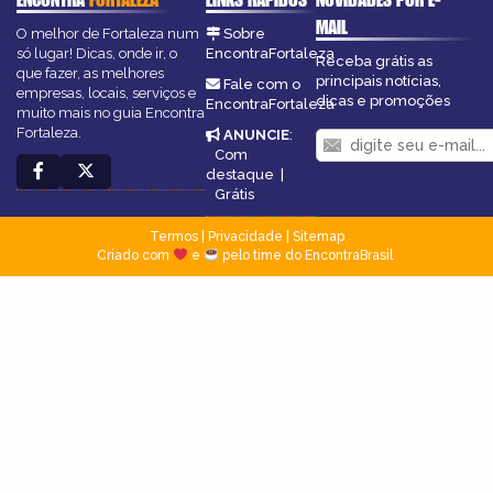
MAIL
O melhor de Fortaleza num
Sobre
só lugar! Dicas, onde ir, o
EncontraFortaleza
Receba grátis as
que fazer, as melhores
principais notícias,
Fale com o
empresas, locais, serviços e
dicas e promoções
EncontraFortaleza
muito mais no guia Encontra
Fortaleza.
ANUNCIE
:
Com
destaque
|
Grátis
Termos
|
Privacidade
|
Sitemap
Criado com
e
pelo time do EncontraBrasil