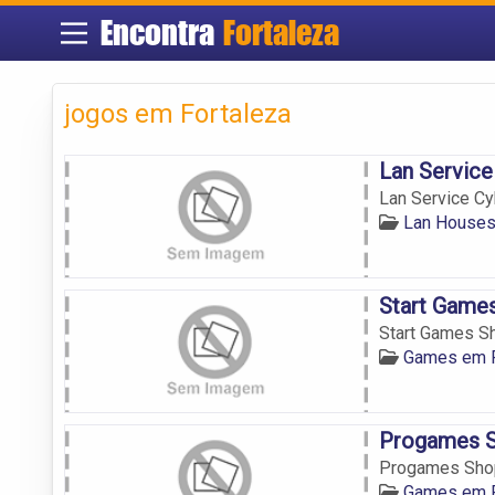
Encontra
Fortaleza
jogos em Fortaleza
Lan Service
Lan Service C
Lan Houses
Start Games
Start Games Sh
Games em F
Progames S
Progames Sho
Games em F