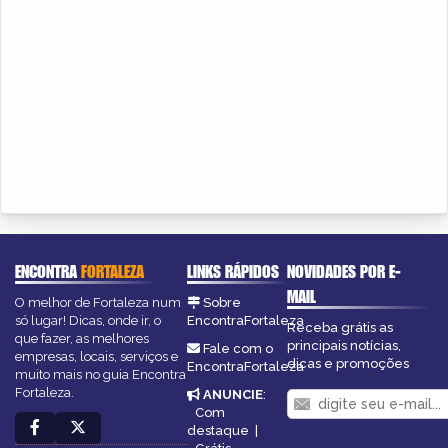
ENCONTRA
FORTALEZA
LINKS RÁPIDOS
NOVIDADES POR E-
MAIL
O melhor de Fortaleza num
Sobre
só lugar! Dicas, onde ir, o
EncontraFortaleza
Receba grátis as
que fazer, as melhores
principais notícias,
Fale com o
empresas, locais, serviços e
dicas e promoções
EncontraFortaleza
muito mais no guia Encontra
Fortaleza.
ANUNCIE
:
Com
destaque
|