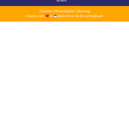
Grátis
Termos
|
Privacidade
|
Sitemap
Criado com
e
pelo time do EncontraBrasil