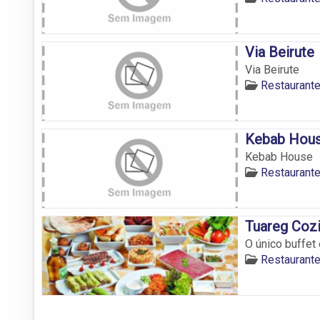
Via Beirute
Via Beirute
Restaurant
Kebab Hou
Kebab House
Restaurant
Tuareg Coz
O único buffet
Restaurant