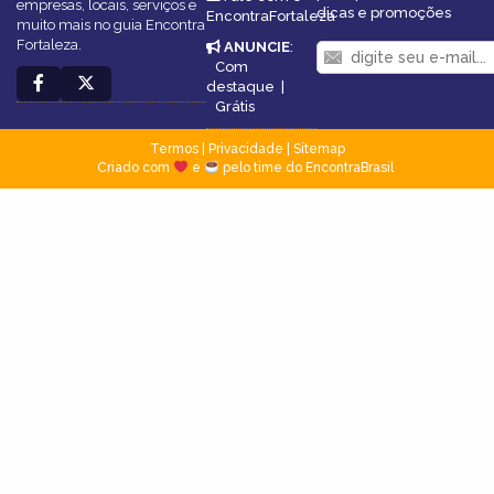
empresas, locais, serviços e
dicas e promoções
EncontraFortaleza
muito mais no guia Encontra
Fortaleza.
ANUNCIE
:
Com
destaque
|
Grátis
Termos
|
Privacidade
|
Sitemap
Criado com
e
pelo time do EncontraBrasil