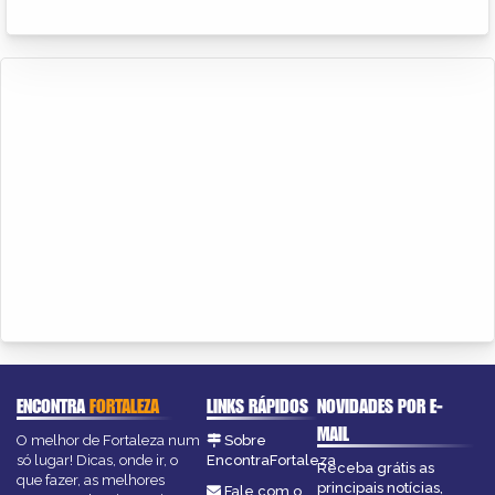
ENCONTRA
FORTALEZA
LINKS RÁPIDOS
NOVIDADES POR E-
MAIL
O melhor de Fortaleza num
Sobre
só lugar! Dicas, onde ir, o
EncontraFortaleza
Receba grátis as
que fazer, as melhores
principais notícias,
Fale com o