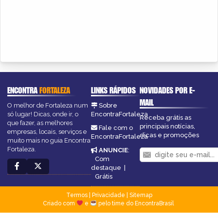
ENCONTRA
FORTALEZA
LINKS RÁPIDOS
NOVIDADES POR E-
MAIL
O melhor de Fortaleza num
Sobre
só lugar! Dicas, onde ir, o
EncontraFortaleza
Receba grátis as
que fazer, as melhores
principais notícias,
Fale com o
empresas, locais, serviços e
dicas e promoções
EncontraFortaleza
muito mais no guia Encontra
Fortaleza.
ANUNCIE
:
Com
destaque
|
Grátis
Termos
|
Privacidade
|
Sitemap
Criado com
e
pelo time do EncontraBrasil