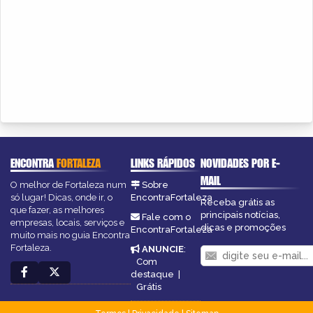
ENCONTRA
FORTALEZA
LINKS RÁPIDOS
NOVIDADES POR E-
MAIL
O melhor de Fortaleza num
Sobre
só lugar! Dicas, onde ir, o
EncontraFortaleza
Receba grátis as
que fazer, as melhores
principais notícias,
Fale com o
empresas, locais, serviços e
dicas e promoções
EncontraFortaleza
muito mais no guia Encontra
Fortaleza.
ANUNCIE
:
Com
destaque
|
Grátis